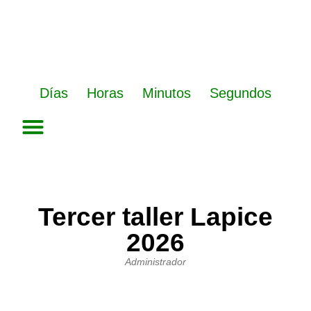
Ir
al
contenido
Días
Horas
Minutos
Segundos
Tercer taller Lapice
2026
Administrador