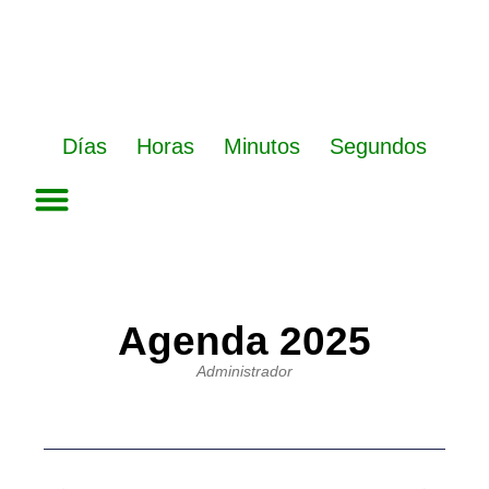
Ir
al
contenido
Días
Horas
Minutos
Segundos
Agenda 2025
Administrador
Ant
Sigu