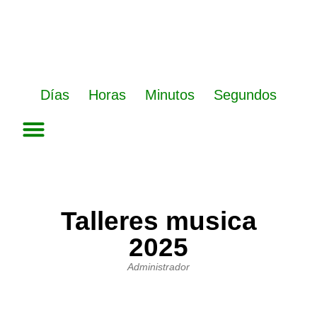
Ir
al
contenido
Días
Horas
Minutos
Segundos
Talleres musica
2025
Administrador