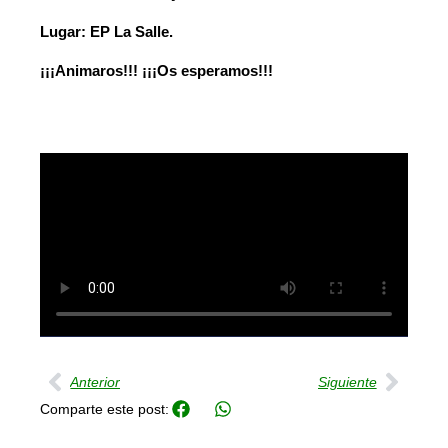
Lugar: EP La Salle.
¡¡¡Animaros!!! ¡¡¡Os esperamos!!!
Ant
Sigu
Anterior
Siguiente
Comparte este post: