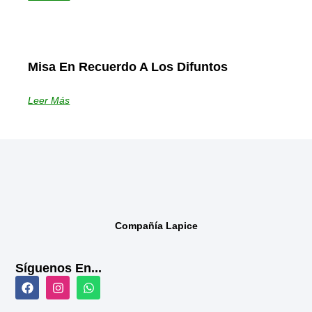
Misa En Recuerdo A Los Difuntos
Leer Más
Compañía Lapice
Síguenos En...
F
I
W
a
n
h
c
s
a