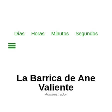
Ir
al
contenido
Días
Horas
Minutos
Segundos
La Barrica de Ane
Valiente
Administrador